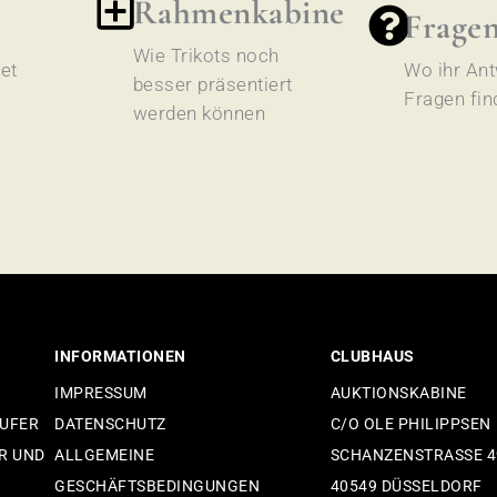
Rahmenkabine
Frage
Wie Trikots noch
et
Wo ihr Ant
besser präsentiert
Fragen fin
werden können
INFORMATIONEN
CLUBHAUS
IMPRESSUM
AUKTIONSKABINE
ÄUFER
DATENSCHUTZ
C/O OLE PHILIPPSEN
R UND
ALLGEMEINE
SCHANZENSTRASSE 49
GESCHÄFTSBEDINGUNGEN
40549 DÜSSELDORF