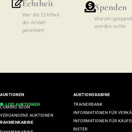
Echtheit
Spenden
Wer die Echtheit
Warum gespend
der Artikel
werden sollte
garantiert
AUKTIONEN
AUKTIONSKABINE
LIVE AUKTIONEN
TRAINERBANK
COMING SOON
INFORMATIONEN FÜR VERK
VERGANGENE AUKTIONEN
INFORMATIONEN FÜR KÄUFE
RAHMENKABINE
BIETER
RAHMENKABINE