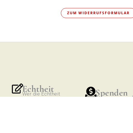
ZUM WIDERRUFSFORMULAR
Echtheit
Spenden
Wer die Echtheit
Warum gespend
der Artikel
werden sollte
garantiert